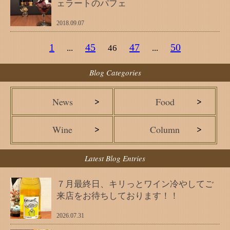
ェラートのパフェ
2018.09.07
1
45
47
50
...
46
...
Blog Categories
>
>
News
Food
>
>
Wine
Column
Latest Blog Entries
７月最終日、キリっとワイン冷やしてご
来店をお待ちしております！！
2026.07.31