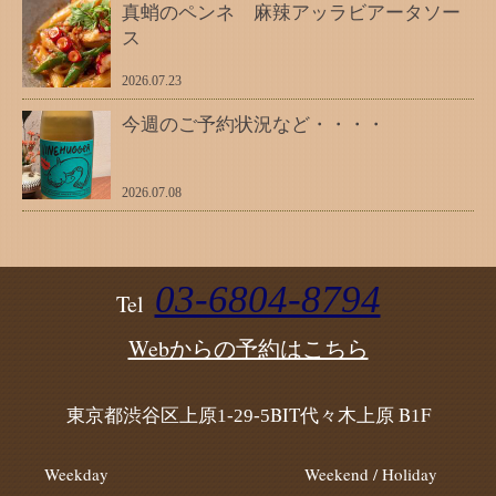
真蛸のペンネ 麻辣アッラビアータソー
ス
2026.07.23
今週のご予約状況など・・・・
2026.07.08
03-6804-8794
Tel
Webからの予約はこちら
東京都渋谷区上原
BIT代々木上原 B
F
1-29-5
1
Weekday
Weekend / Holiday