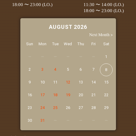
18:00 〜 23:00 (LO.)
11:30 〜 14:00 (LO.)
18:00 〜 23:00 (LO.)
AUGUST 2026
Next Month >
Sun
Mon
Tue
Wed
Thu
Fri
Sat
1
2
3
4
5
6
7
8
9
10
11
12
13
14
15
16
17
18
19
20
21
22
23
24
25
26
27
28
29
30
31